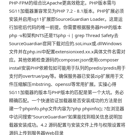
PHP-FPM的组合比Apache更高效稳定。PHP版本需与
SG11加载器兼容常见为PHP 7.2 - 8.1版本。PHP扩展必须
安装并启用sg11扩展即SourceGuardian Loader。这是运
行加密后代码的唯一前提。你需要根据服务器PHP的版本
php -v和架构NTS还是TSphp -i | grep Thread Safety去
SourceGuardian官网下载对应的.soLinux或.dllWindows
文件并在php.ini中配置extensionixed.xx.x具体文件名需对
应。其他依赖检查源码的composer.json使用composer
install安装PHP依赖包如可能用于队列的predis/predis用于
支付的overtrue/pay等。确保服务器已安装zip扩展用于文
件压缩解压mbstring、openssl等常用扩展。实操心得
SG11加载器的版本与PHP版本的匹配是第一个大坑。务必
精确匹配。一个快速验证加载器是否安装成功的方法是创
建一个phpinfo.php文件内容为?php phpinfo(); ?在浏览器
中访问搜索“SourceGuardian”如果能找到相关信息说明加
载器安装成功。4.2 源码配置与安装文件上传与权限设置将
源码上传到服务器Web目录