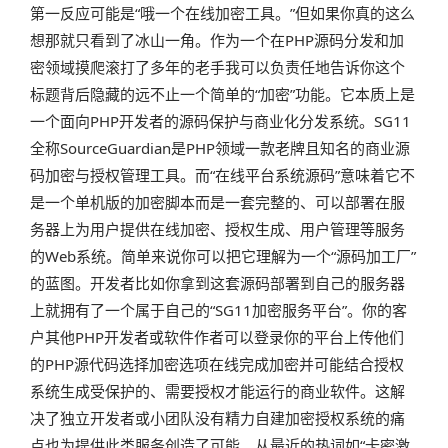
第一反应可能是“哦一个在线加密工具。”但如果你真的这么
想那就只看到了冰山一角。作为一个在PHP源码分发和加
密领域摸爬滚打了多年的老手我可以负责任地告诉你这个
标题背后隐藏的远不止一个简单的“加密”功能。它本质上是
一个面向PHP开发者的源码保护与商业化分发系统。SG11
全称SourceGuardian是PHP领域一款老牌且知名的商业源
码加密与授权管理工具。而“在线平台系统源码”意味着它不
是一个单机版的加密脚本而是一套完整的、可以部署在服
务器上为用户提供在线加密、授权生成、用户管理等服务
的Web系统。简单来说你可以把它理解为一个“源码加工厂”
的蓝图。开发者比如你拿到这套源码部署到自己的服务器
上就拥有了一个属于自己的“SG11加密服务平台”。你的客
户其他PHP开发者或软件作者可以登录你的平台上传他们
的PHP源代码选择加密选项在线完成加密并可能结合授权
系统生成受保护的、需要授权才能运行的商业软件。这解
决了独立开发者或小团队没有精力自建加密授权系统的痛
点也为提供此类服务创造了可能。从最近的热词如“卡密激