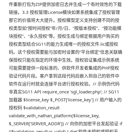
件重新打包为ZIP提供加密日志并生成一个有时效性的下载
链接。3.3 授权管理License模块如果系统集成了授权管理
那它的价值将大大提升。授权模型定义支持创建不同的授
权类型如“按时间授权”年/月/日、“按版本授权”、“按功能模
块授权”、“永久授权”等。授权生成与绑定根据用户购买的
授权类型结合SG11的能力生成唯一的授权文件.lic或授权
码。这个授权需要能与加密时设置的“平台绑定”信息关联确
保授权只能在指定的环境中生效。授权验证集成示例系统
可能需要提供一段标准的、供软件开发者集成的PHP授权
验证代码片段。客户拿到这段代码后嵌入到自己的软件中
软件在运行时就会连接平台进行授权校验。// 示例伪代码
非真实SG11 API require_once ‘sgl_loader.php’; // SG11
加载器 $license_key $_POST[‘license_key’] // 用户输入的
授权码 $validation_result
validate_with_nathan_platform($license_key,
$_SERVER[‘SERVER_ADDR’]) // 向你的加密平台发起验证 if
(!$validation_result-is_valid) { die(‘软件未授权或授权无