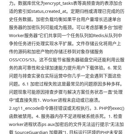
力。数据库优化为encrypt_tasks表等高频查询的表添加合
适的索引如status,created_at。定期归档或清理已完成的历
史任务数据。加密负载均衡如果平台用户量增长迅速单台
服务器的加密队列可能成为瓶颈。可以考虑部署多台“加密
Worker服务器”它们共享同一个任务队列如Redis从队列中
争抢任务进行处理实现水平扩展。文件存储云化将用户上
传的源码和加密产物的存储迁移到对象存储服务
OSS/COS/S3。这不仅能节省服务器磁盘空间还能利用云服
务的高可靠性和全球加速能力提升用户下载体验。6. 常见
问题与排查实录在实际运营中你几乎一定会遇到下面这些
问题。6.1 加密过程失败这是最常见的问题原因多种多样。
问题现象可能原因排查步骤与解决方案任务状态一直“处理
中”或直接失败1. Worker进程未启动或已崩溃。
2.sg11_encode命令路径错误或无权执行。3. PHP的exec()
函数被禁用。4. 服务器内存不足进程被系统杀死。1. 检查
worker进程状态ps aux加密后的文件无法运行提示“无法加
载 SourceGuardian 加载器”1. 目标运行环境的PHP未安装