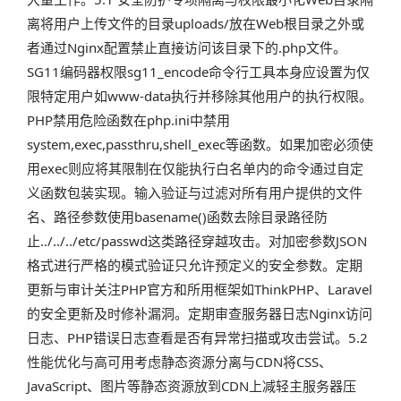
离将用户上传文件的目录uploads/放在Web根目录之外或
者通过Nginx配置禁止直接访问该目录下的.php文件。
SG11编码器权限sg11_encode命令行工具本身应设置为仅
限特定用户如www-data执行并移除其他用户的执行权限。
PHP禁用危险函数在php.ini中禁用
system,exec,passthru,shell_exec等函数。如果加密必须使
用exec则应将其限制在仅能执行白名单内的命令通过自定
义函数包装实现。输入验证与过滤对所有用户提供的文件
名、路径参数使用basename()函数去除目录路径防
止../../../etc/passwd这类路径穿越攻击。对加密参数JSON
格式进行严格的模式验证只允许预定义的安全参数。定期
更新与审计关注PHP官方和所用框架如ThinkPHP、Laravel
的安全更新及时修补漏洞。定期审查服务器日志Nginx访问
日志、PHP错误日志查看是否有异常扫描或攻击尝试。5.2
性能优化与高可用考虑静态资源分离与CDN将CSS、
JavaScript、图片等静态资源放到CDN上减轻主服务器压