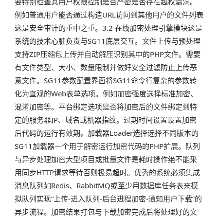
要特别检查其用户权限控制是否严密是否存在越权漏洞。
例如普通用户能否通过构造URL访问到其他用户的文件列表
这是安全审计的重中之重。3.2 在线加密处理引擎模块这是
系统的技术心脏负责与SG11底层交互。文件上传与预处理
支持ZIP压缩包上传并自动解压识别其中的PHP文件。需要
有文件类型、大小、数量限制并做好安全过滤防止上传恶
意文件。SG11参数配置界面将SG11命令行复杂的参数转
化为直观的Web表单选项。例如加密强度选择标准加密、
混淆加密等。平台绑定选项是否将加密后的文件绑定到特
定的服务器IP、域名或机器指纹。过期时间设置设置加密
后代码的运行有效期。加载器Loader选择选择不同版本的
SG11加载器一个用于解密运行加密代码的PHP扩展。队列
与异步处理加密大型项目或批量文件是耗时操作绝不能采
用同步HTTP请求等待否则极易超时。优秀的系统必须集成
消息队列如Redis、RabbitMQ或至少用数据库任务表来模
拟队列实现“上传-进入队列-后台进程加密-通知用户下载”的
异步流程。加密结果打包与下载加密完成后将处理好的文