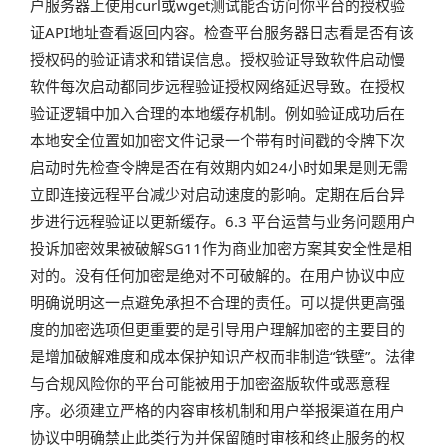
户服务器上使用curl或wget测试能否访问你平台的授权验
证API地址查看返回内容。检查平台服务器日志看是否有该
授权码的验证请求和错误信息。授权验证导致软件启动慢
软件每次启动都同步远程验证授权网络延迟导致。在授权
验证逻辑中加入合理的本地缓存机制。例如验证成功后在
本地安全位置如加密文件记录一个带有时间戳的令牌下次
启动时先检查令牌是否在有效期内如24小时如果是则无需
立即连接远程平台减少对启动速度的影响。定期在后台异
步进行远程验证以更新缓存。6.3 平台运营与业务问题用户
投诉加密效果被破解SG11作为商业加密方案其安全性是相
对的。没有任何加密是绝对不可破解的。在用户协议中应
明确说明这一点避免承担不合理的责任。可以提供更高强
度的加密选项但更重要的是引导用户理解加密的主要目的
是增加破解难度和成本保护知识产权而非制造“铁壁”。法律
与合规风险你的平台可能被用于加密盗版软件或恶意程
序。必须建立严格的内容审核机制和用户举报渠道在用户
协议中明确禁止此类行为并保留随时审核和终止服务的权