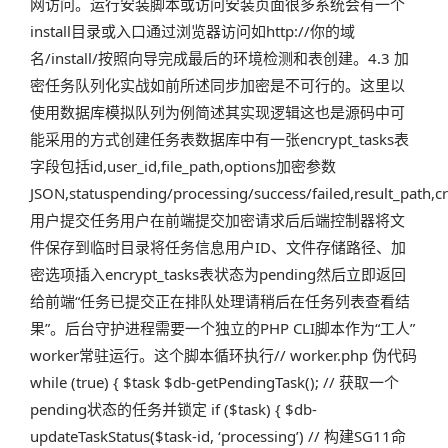
网访问。运行安装脚本或访问安装页面很多系统会有一个
install目录或入口通过浏览器访问如http://你的域
名/install/按照向导完成最后的环境检测和表创建。4.3 加
密任务队列化实战如前所述同步加密是不可行的。这里以
使用数据库模拟队列为例简述其实现逻辑这也是源码中可
能采用的方式创建任务表数据库中有一张encrypt_tasks表
字段包括id,user_id,file_path,options加密参数
JSON,statuspending/processing/success/failed,result_path,
用户提交任务用户在前端提交加密请求后后端控制器将文
件保存到临时目录将任务信息用户ID、文件存储路径、加
密选项插入encrypt_tasks表状态为pending然后立即返回
给前端“任务已提交正在排队处理请稍后在任务列表查看结
果”。后台守护进程需要一个独立的PHP CLI脚本作为“工人”
worker常驻运行。这个脚本循环执行// worker.php 伪代码
while (true) { $task $db-getPendingTask(); // 获取一个
pending状态的任务并锁定 if ($task) { $db-
updateTaskStatus($task-id, ‘processing’) // 构建SG11命