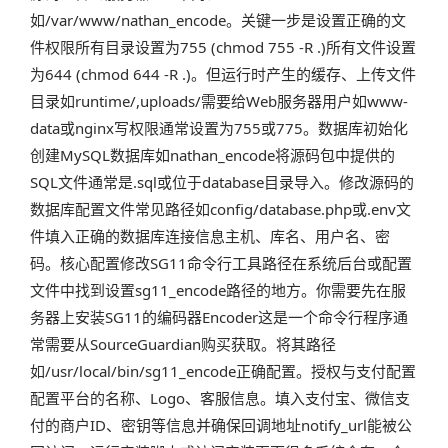
如/var/www/nathan_encode。关键一步是设置正确的文
件权限所有目录设置为755 (chmod 755 -R .)所有文件设置
为644 (chmod 644 -R .)。但运行时产生的缓存、上传文件
目录如runtime/,uploads/需要给Web服务器用户如www-
data或nginx写权限通常设置为755或775。数据库初始化
创建MySQL数据库如nathan_encode将源码包中提供的
SQL文件通常是.sql或位于database目录导入。修改源码的
数据库配置文件常见路径如config/database.php或.env文
件填入正确的数据库连接信息主机、库名、用户名、密
码。核心配置修改SG11命令行工具路径在系统后台或配置
文件中找到设置sg11_encode路径的地方。你需要先在服
务器上安装SG11的编码器Encoder这是一个命令行程序通
常需要从SourceGuardian购买获取。将其路径
如/usr/local/bin/sg11_encode正确配置。授权与支付配置
配置平台的名称、Logo、客服信息。填入支付宝、微信支
付的商户ID、密钥等信息并确保回调地址notify_url能被公