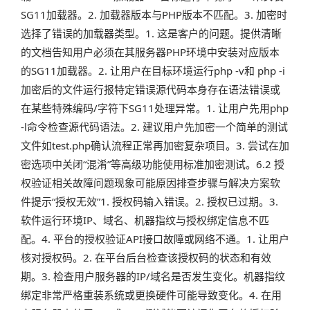
SG11加载器。2. 加载器版本与PHP版本不匹配。3. 加密时
选择了错误的加载器类型。1. 这是客户的问题。提供清晰
的文档告知用户必须在其服务器PHP环境中安装对应版本
的SG11加载器。2. 让用户在目标环境运行php -v和 php -i
加密后的文件运行报特定错误源代码本身存在语法错误或
在某些特殊编码/字符下SG11处理异常。1. 让用户先用php
-l命令检查源代码语法。2. 建议用户先加密一个简单的测试
文件如test.php确认流程正常再加密复杂项目。3. 尝试在加
密选项中关闭“混淆”等高级功能使用标准加密测试。6.2 授
权验证相关故障问题现象可能原因排查步骤与解决方案软
件提示“授权无效”1. 授权码输入错误。2. 授权已过期。3.
软件运行环境IP、域名、机器指纹与授权绑定信息不匹
配。4. 平台的授权验证API接口故障或网络不通。1. 让用户
核对授权码。2. 在平台后台检查该授权码的状态和有效
期。3. 检查用户服务器的IP/域名是否发生变化。机器指纹
绑定非常严格重装系统或更换硬件可能导致变化。4. 在用