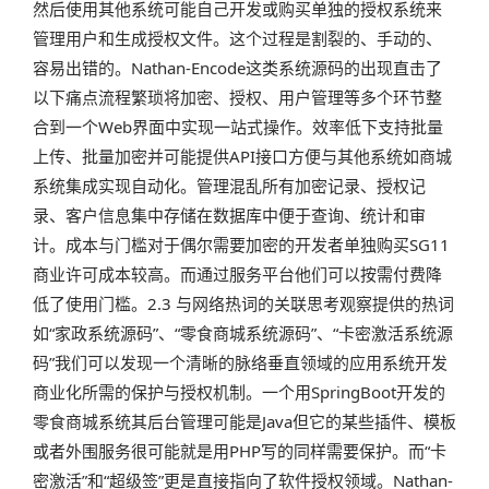
然后使用其他系统可能自己开发或购买单独的授权系统来
管理用户和生成授权文件。这个过程是割裂的、手动的、
容易出错的。Nathan-Encode这类系统源码的出现直击了
以下痛点流程繁琐将加密、授权、用户管理等多个环节整
合到一个Web界面中实现一站式操作。效率低下支持批量
上传、批量加密并可能提供API接口方便与其他系统如商城
系统集成实现自动化。管理混乱所有加密记录、授权记
录、客户信息集中存储在数据库中便于查询、统计和审
计。成本与门槛对于偶尔需要加密的开发者单独购买SG11
商业许可成本较高。而通过服务平台他们可以按需付费降
低了使用门槛。2.3 与网络热词的关联思考观察提供的热词
如“家政系统源码”、“零食商城系统源码”、“卡密激活系统源
码”我们可以发现一个清晰的脉络垂直领域的应用系统开发
商业化所需的保护与授权机制。一个用SpringBoot开发的
零食商城系统其后台管理可能是Java但它的某些插件、模板
或者外围服务很可能就是用PHP写的同样需要保护。而“卡
密激活”和“超级签”更是直接指向了软件授权领域。Nathan-