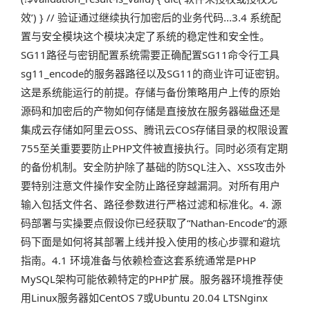
效’) } // 验证通过继续执行加密后的业务代码...3.4 系统配
置与安全模块这个模块决定了系统的稳定性和安全性。
SG11路径与密钥配置系统需要正确配置SG11命令行工具
sg11_encode的服务器路径以及SG11的商业许可证密钥。
这是系统能运行的前提。存储与备份策略用户上传的原始
源码和加密后的产物如何存储是直接放在服务器磁盘还是
集成云存储如阿里云OSS、腾讯云COS存储目录的权限设置
755至关重要要防止PHP文件被直接执行。同时必须有定期
的备份机制。安全防护除了基础的防SQL注入、XSS攻击外
要特别注意文件操作安全防止路径穿越漏洞。对所有用户
输入包括文件名、路径参数进行严格过滤和标准化。4. 源
码部署与实操要点假设你已经获取了“Nathan-Encode”的源
码下面是如何将其部署上线并投入使用的核心步骤和避坑
指南。4.1 环境准备与依赖检查这套系统通常是PHP
MySQL架构可能依赖特定的PHP扩展。服务器环境推荐使
用Linux服务器如CentOS 7或Ubuntu 20.04 LTSNginx