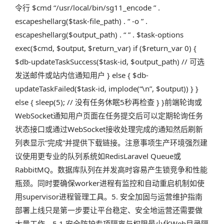
令行 $cmd “/usr/local/bin/sg11_encode ” .
escapeshellarg($task-file_path) . “ -o ” .
escapeshellarg($output_path) . “ ” . $task-options
exec($cmd, $output, $return_var) if ($return_var 0) {
$db-updateTaskSuccess($task-id, $output_path) // 可选
发送邮件或站内信通知用户 } else { $db-
updateTaskFailed($task-id, implode(“\n”, $output)) } }
else { sleep(5); // 没有任务休眠5秒再检查 } }前端轮询或
WebSocket通知用户页面在任务提交后可以定期轮询任务
状态接口或通过WebSocket接收处理完成的通知然后刷新
列表显示“完成”并提供下载链接。注意事项生产环境强烈建
议使用更专业的队列系统如RedisLaravel Queue或
RabbitMQ。数据库队列在并发高时容易产生锁竞争和性能
瓶颈。同时要确保worker进程有监控和自动重启机制如使
用supervisor进程管理工具。5. 安全加固与运营维护指南
部署上线只是第一步要让平台稳定、安全地运营还需要做
大量工作。5.1 安全防护专项隔离与权限最小化Web目录隔