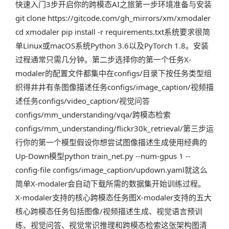
快速入门3步开启你的跨模态AI之旅第一步环境准备与安装
git clone https://gitcode.com/gh_mirrors/xm/xmodaler
cd xmodaler pip install -r requirements.txt系统要求很简
单Linux或macOS系统Python 3.6以及PyTorch 1.8。安装
过程通常只需几分钟。第二步选择你的第一个任务X-
modaler的配置文件都集中在configs/目录下按任务类型组
织得井井有条图像描述任务configs/image_caption/视频描
述任务configs/video_caption/视觉问答
configs/mm_understanding/vqa/跨模态检索
configs/mm_understanding/flickr30k_retrieval/第三步运
行你的第一个模型假设你想尝试图像描述生成使用经典的
Up-Down模型python train_net.py --num-gpus 1 --
config-file configs/image_caption/updown.yaml就这么
简单X-modaler会自动下载所需的数据集开始训练过程。️
X-modaler支持的核心跨模态任务图X-modaler支持的五大
核心跨模态任务包括图像/视频描述生成、视觉语言预训
练、视觉问答、视觉常识推理和跨模态检索这张架构图清