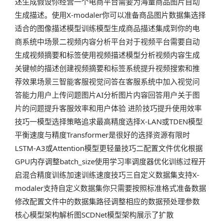
述生成假设你经营一个电商平台需要为海量商品图片自动
生成描述。使用X-modaler你可以准备商品图片数据集选择
适合的图像描述模型训练模型生成商品描述集成到你的电
商系统中场景二视频内容分析平台对于视频平台需要自动
生成视频摘要和标签使用视频描述模型分析视频内容生成
关键帧的描述创建视频摘要和标签系统提升视频搜索和推
荐效果场景三智能客服视觉问答在客服系统中加入视觉问
答能力用户上传问题图片AI分析图片内容回答用户关于图
片的问题提升客服效率和用户体验 进阶技巧提升使用效率
技巧一模型选择策略追求最高精度选择X-LAN或TDEN模型
平衡速度与精度Transformer是很好的选择资源有限时
LSTM-A3或Attention模型更轻量技巧二配置文件优化根据
GPU内存调整batch_size使用学习率调度器优化训练过程开
启混合精度训练加速训练速度技巧三自定义数据集支持X-
modaler支持自定义数据集你只需要按照标准格式准备数据
修改配置文件中的数据集路径调整相应的数据预处理参数️
核心模型架构解析图SCDNet模型架构展示了扩散