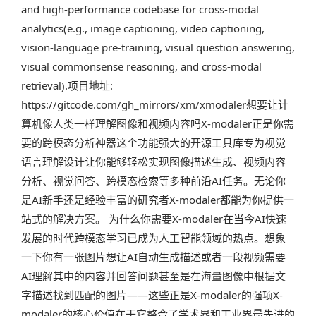
and high-performance codebase for cross-modal
analytics(e.g., image captioning, video captioning,
vision-language pre-training, visual question answering,
visual commonsense reasoning, and cross-modal
retrieval).项目地址:
https://gitcode.com/gh_mirrors/xm/xmodaler想要让计
算机像人类一样理解图像和视频内容吗X-modaler正是你需
要的跨模态分析神器这个功能强大的开源工具库专为视觉
语言理解设计让你能够轻松实现图像描述生成、视频内容
分析、视觉问答、跨模态检索等多种前沿AI任务。无论你
是AI新手还是经验丰富的研究者X-modaler都能为你提供一
站式的解决方案。 为什么你需要X-modaler在当今AI快速
发展的时代跨模态学习已成为人工智能领域的热点。想象
一下你有一张图片想让AI自动生成描述或者一段视频需要
AI理解其中的内容并回答问题甚至是在海量图像中根据文
字描述找到匹配的图片——这些正是X-modaler的强项X-
modaler的核心价值在于它整合了学术界和工业界最先进的