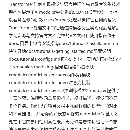
Transformer如何实现视觉与语言特征的高效融合这张技术
架构图展示了X-modaler中先进的SCDNet模型设计。你可
以看到左侧的扩散Transformer处理视觉特征右侧的语义
Transformer处理文本特征通过跨模态交互实现深度理解。
学习资源与支持官方文档完整的API文档和使用指南位于
docs/目录中包含安装指南docs/tutorials/installation.md
快速开始docs/tutorials/getting_started.md配置说明
docs/tutorials/configs.md核心源码模型实现的核心代码位
于xmodaler/modeling/目录包括编码器模块
xmodaler/modeling/encoder/解码器模块
xmodaler/modeling/decoder/注意力机制
xmodaler/modeling/layers/预训练模型X-modaler提供了
丰富的预训练模型涵盖图像描述、视频描述、视觉问答等
多个任务。你可以在项目文档中找到详细的模型性能对比
和下载链接。 开始你的跨模态AI探索X-modaler的强大之
处在于它的易用性和高性能。无论你是想快速验证一个想
法还是构建生产级的跨模态应用这个工具都能满足你的需